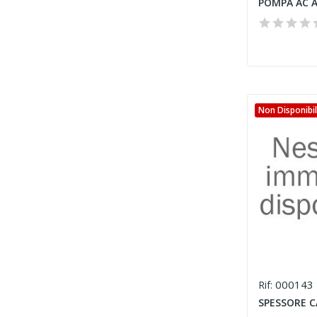
POMPA AC 
Non Disponibi
000143
Rif:
SPESSORE C