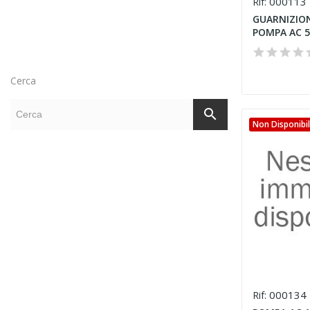
000113
Rif:
GUARNIZIO
POMPA AC 5
Cerca
search
Non Disponibi
000134
Rif: