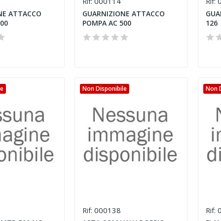
000114
0
Rif:
Rif:
NE ATTACCO
GUARNIZIONE ATTACCO
GUA
00
POMPA AC 500
126
le
Non Disponibile
Non D
000138
0
Rif:
Rif: