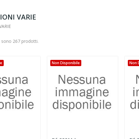
IONI VARIE
VARIE
i sono 267 prodotti.
le
Non Disponibile
Non D