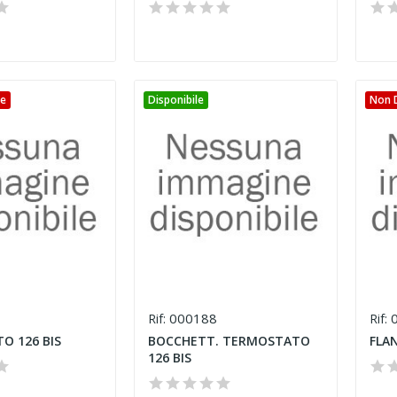
le
Disponibile
Non D
000188
0
Rif:
Rif:
O 126 BIS
BOCCHETT. TERMOSTATO
FLA
126 BIS