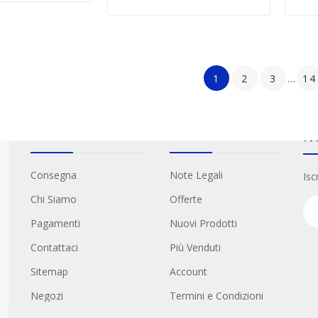
1
2
3
…
14
Informazioni
Link Utili
Ne
Consegna
Note Legali
Isc
Chi Siamo
Offerte
Pagamenti
Nuovi Prodotti
Contattaci
Più Venduti
Sitemap
Account
Negozi
Termini e Condizioni