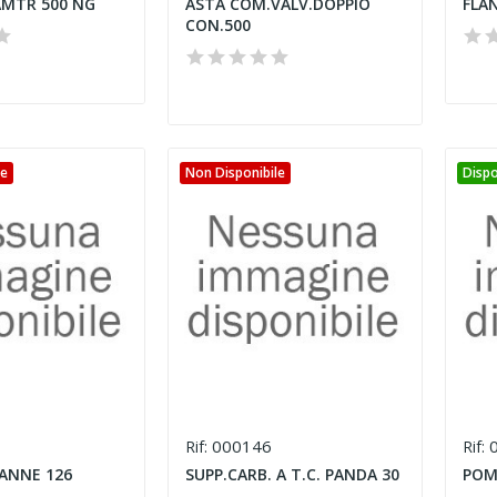
AMTR 500 NG
ASTA COM.VALV.DOPPIO
FLAN
CON.500
le
Non Disponibile
Dispo
000146
0
Rif:
Rif:
ANNE 126
SUPP.CARB. A T.C. PANDA 30
POMP