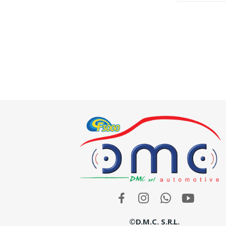
©D.M.C. S.r.l.