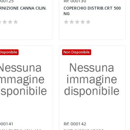
00125
000130
Rif:
RNIZIONE CANNA CILIN.
COPERCHIO DISTRIB.CRT 500
NG
isponibile
Non Disponibile
00141
000142
Rif: