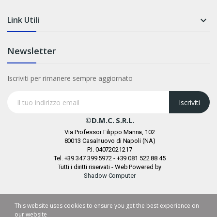
Link Utili

Newsletter
Iscriviti per rimanere sempre aggiornato
Iscriviti
©D.M.C. S.r.l.
Via Professor Filippo Manna, 102
80013 Casalnuovo di Napoli (NA)
P.I. 04072021217
Tel. +39 347 399 5972 - +39 081 522 88 45
Tutti i diritti riservati - Web Powered by
Shadow Computer
This website uses cookies to ensure you get the best experience on
our website