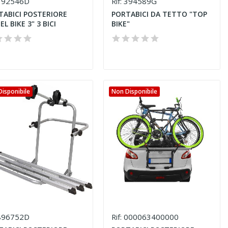
92546D
394589G
Rif:
TABICI POSTERIORE
PORTABICI DA TETTO "TOP
EL BIKE 3" 3 BICI
BIKE"
isponibile
Non Disponibile
96752D
000063400000
Rif: