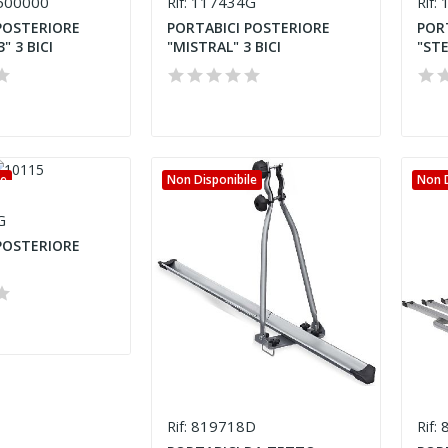
500000
117434G
1
Rif:
Rif:
POSTERIORE
PORTABICI POSTERIORE
POR
" 3 BICI
"MISTRAL" 3 BICI
"STE
le
Non Disponibile
Non D
G
POSTERIORE
819718D
8
Rif:
Rif: