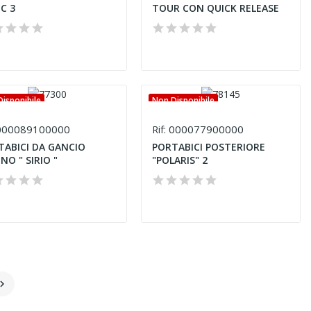
C 3
TOUR CON QUICK RELEASE
isponibile
Non Disponibile
00089100000
000077900000
Rif:
TABICI DA GANCIO
PORTABICI POSTERIORE
NO " SIRIO "
"POLARIS" 2
