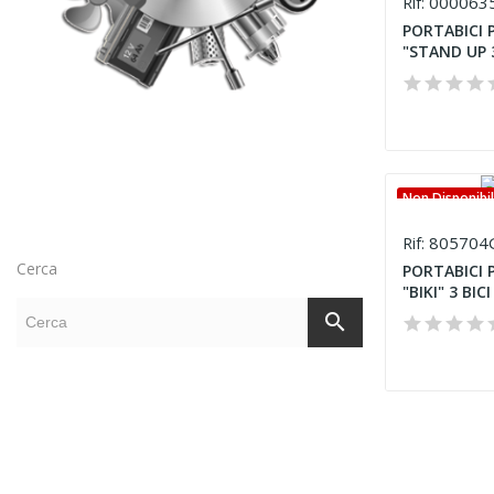
000063
Rif:
PORTABICI 
"STAND UP 3
Non Disponibi
805704
Rif:
Cerca
PORTABICI 
"BIKI" 3 BICI
search