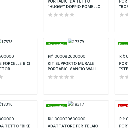
PORTABICI DA TETTO
POR
"HUGGY" DOPPIO POMELLO
"BOA
Disponibile
Dispo
600000
000082600000
0
Rif:
Rif:
 FORCELLE BICI
KIT SUPPORTO MURALE
POR
ECTOR
PORTABICI GANCIO WALL
"STE
HOOK
Disponibile
Non D
900000
000020600000
0
Rif:
Rif:
DA TETTO "BIKE
ADATTATORE PER TELAIO
POR