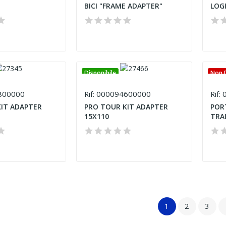
BICI "FRAME ADAPTER"
LOGI
Disponibile
Non D
800000
000094600000
0
Rif:
Rif:
IT ADAPTER
PRO TOUR KIT ADAPTER
POR
15X110
TRAI
1
2
3