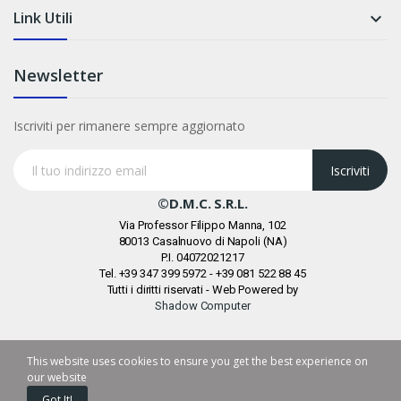
Link Utili

Newsletter
Iscriviti per rimanere sempre aggiornato
Iscriviti
©D.M.C. S.r.l.
Via Professor Filippo Manna, 102
80013 Casalnuovo di Napoli (NA)
P.I. 04072021217
Tel. +39 347 399 5972 - +39 081 522 88 45
Tutti i diritti riservati - Web Powered by
Shadow Computer
This website uses cookies to ensure you get the best experience on
our website
Got It!