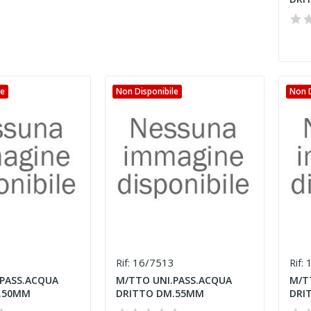
le
Non Disponibile
Non D
2
16/7513
1
Rif:
Rif:
PASS.ACQUA
M/TTO UNI.PASS.ACQUA
M/T
.50MM
DRITTO DM.55MM
DRI