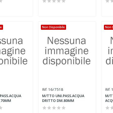
le
Non Disponibile
Non D
6
16/7518
1
Rif:
Rif:
PASS.ACQUA
M/TTO UNI.PASS.ACQUA
M/TT
.70MM
DRITTO DM.80MM
ACQ