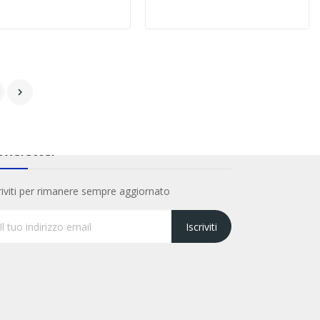

wsletter
riviti per rimanere sempre aggiornato
Iscriviti