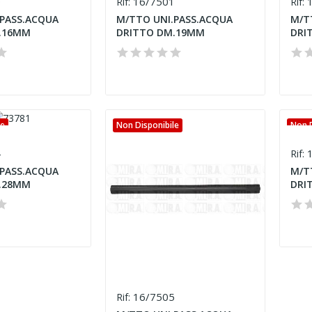
0
16/7501
1
Rif:
Rif:
PASS.ACQUA
M/TTO UNI.PASS.ACQUA
M/T
.16MM
DRITTO DM.19MM
DRI
le
Non Disponibile
Non D
4
1
Rif:
PASS.ACQUA
M/T
.28MM
DRI
16/7505
Rif: