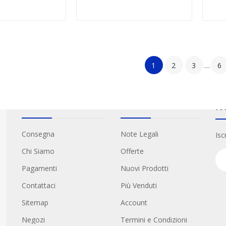
1
2
3
…
6
Informazioni
Link Utili
Ne
Consegna
Note Legali
Isc
Chi Siamo
Offerte
Pagamenti
Nuovi Prodotti
Contattaci
Più Venduti
Sitemap
Account
Negozi
Termini e Condizioni