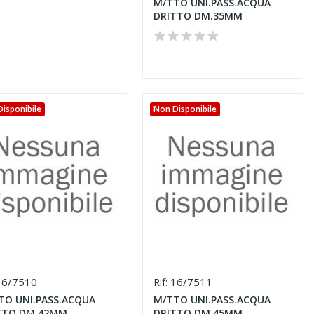
M/TTO UNI.PASS.ACQUA
DRITTO DM.35MM
isponibile
Non Disponibile
6/7510
16/7511
Rif:
TO UNI.PASS.ACQUA
M/TTO UNI.PASS.ACQUA
TTO DM.42MM
DRITTO DM.45MM