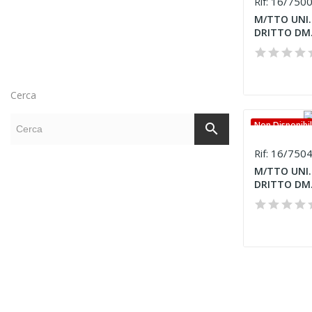
16/750
Rif:
M/TTO UNI.
DRITTO DM
Cerca
Non Disponibi
search
16/750
Rif:
M/TTO UNI.
DRITTO DM