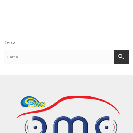
Cerca
search