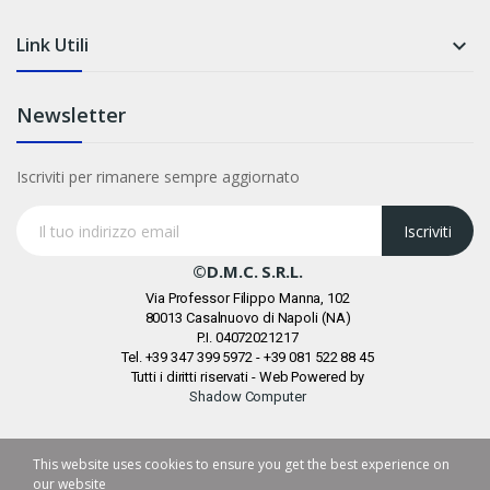
Link Utili

Newsletter
Iscriviti per rimanere sempre aggiornato
Iscriviti
©D.M.C. S.r.l.
Via Professor Filippo Manna, 102
80013 Casalnuovo di Napoli (NA)
P.I. 04072021217
Tel. +39 347 399 5972 - +39 081 522 88 45
Tutti i diritti riservati - Web Powered by
Shadow Computer
This website uses cookies to ensure you get the best experience on
our website