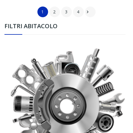
1
2
3
4

FILTRI ABITACOLO