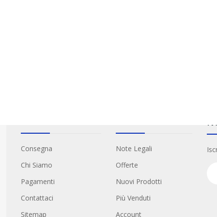
Informazioni
Link Utili
Ne
Consegna
Note Legali
Isc
Chi Siamo
Offerte
Pagamenti
Nuovi Prodotti
Contattaci
Più Venduti
Sitemap
Account