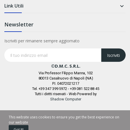
Link Utili

Newsletter
Iscriviti per rimanere sempre aggiornato
Iscriviti
©D.M.C. S.r.l.
Via Professor Filippo Manna, 102
80013 Casalnuovo di Napoli (NA)
P.I. 04072021217
Tel. +39 347 399 5972 - +39 081 522 88 45
Tutti i diritti riservati - Web Powered by
Shadow Computer
This website uses cookies to ensure you get the best experience on
our website
Got It!