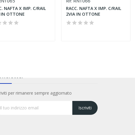
N1065
RN1066
Rif:
. NAFTA X IMP. C/RAIL
RACC. NAFTA X IMP. C/RAIL
E IN OTTONE
2VIA IN OTTONE
wsletter
riviti per rimanere sempre aggiornato
Iscriviti