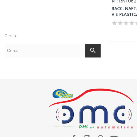
RN1062
Rif:
RACC. NAFTA
VIE PLASTIC
Cerca
search