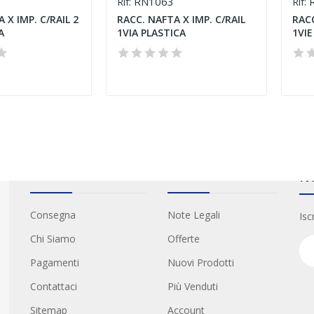
RN1063
R
Rif:
Rif:
 X IMP. C/RAIL 2
RACC. NAFTA X IMP. C/RAIL
RACC
A
1VIA PLASTICA
1VI
Informazioni
Link Utili
Ne
Consegna
Note Legali
Isc
Chi Siamo
Offerte
Pagamenti
Nuovi Prodotti
Contattaci
Più Venduti
Sitemap
Account