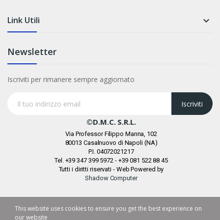
Link Utili

Newsletter
Iscriviti per rimanere sempre aggiornato
Iscriviti
©D.M.C. S.r.l.
Via Professor Filippo Manna, 102
80013 Casalnuovo di Napoli (NA)
P.I. 04072021217
Tel. +39 347 399 5972 - +39 081 522 88 45
Tutti i diritti riservati - Web Powered by
Shadow Computer
This website uses cookies to ensure you get the best experience on
our website