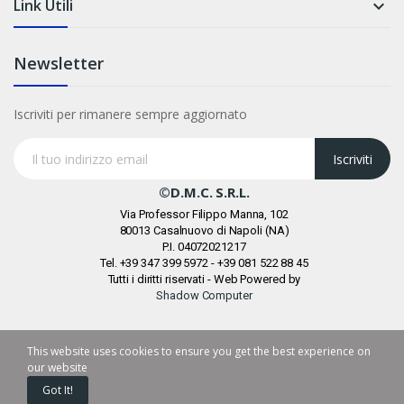
Link Utili

Newsletter
Iscriviti per rimanere sempre aggiornato
Iscriviti
©D.M.C. S.r.l.
Via Professor Filippo Manna, 102
80013 Casalnuovo di Napoli (NA)
P.I. 04072021217
Tel. +39 347 399 5972 - +39 081 522 88 45
Tutti i diritti riservati - Web Powered by
Shadow Computer
This website uses cookies to ensure you get the best experience on
our website
Got It!